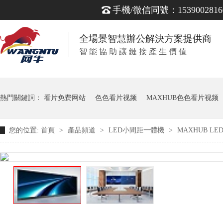
手機/微信同號：1539002816
全場景智慧辦公解決方案提供商
智 能 協 助 讓 鏈 接 產 生 價 值
熱門關鍵詞：
看片免费网站
色色看片视频
MAXHUB色色看片视频
您的位置:
首頁
>
產品頻道
>
LED小間距一體機
>
MAXHUB L
無紙化會議係統
智能會議解決方案