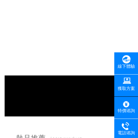
線下體驗
獲取方案
特價谘詢
電話谘詢